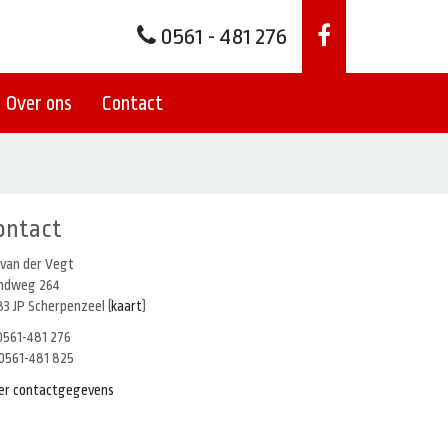
0561 - 481 276
Over ons
Contact
ontact
 van der Vegt
indweg 264
3 JP Scherpenzeel (
kaart
)
561-481 276
0561-481 825
er contactgegevens