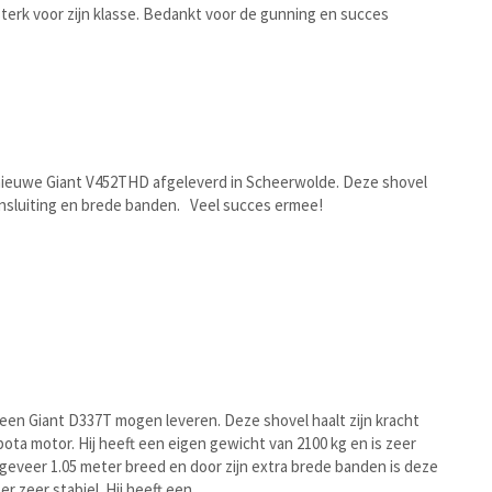
 sterk voor zijn klasse. Bedankt voor de gunning en succes
ieuwe Giant V452THD afgeleverd in Scheerwolde. Deze shovel
ansluiting en brede banden. Veel succes ermee!
een Giant D337T mogen leveren. Deze shovel haalt zijn kracht
Kubota motor. Hij heeft een eigen gewicht van 2100 kg en is zeer
eveer 1.05 meter breed en door zijn extra brede banden is deze
er zeer stabiel. Hij heeft een …