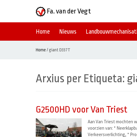
Fa. van der Vegt
Home
Nieuws
Landbouwmechanisat
Home
/
giant D337T
Arxius per Etiqueta:
gi
G2500HD voor Van Triest
Aan Van Triest mochten w
voorzien van: * Neerklapba
Verkeersverlichting, * Pr