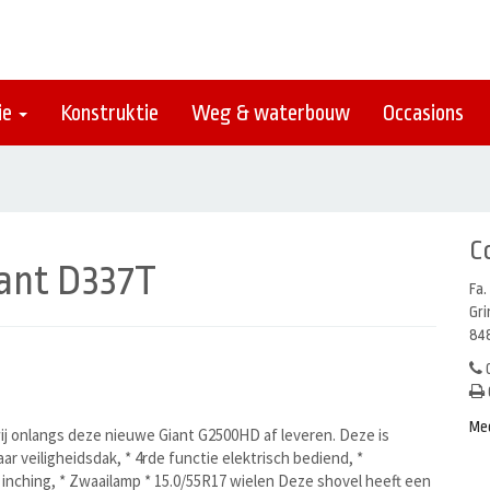
ie
Konstruktie
Weg & waterbouw
Occasions
C
ant D337T
Fa.
Gr
848
0
Me
ij onlangs deze nieuwe Giant G2500HD af leveren. Deze is
ar veiligheidsdak, * 4rde functie elektrisch bediend, *
o inching, * Zwaailamp * 15.0/55R17 wielen Deze shovel heeft een