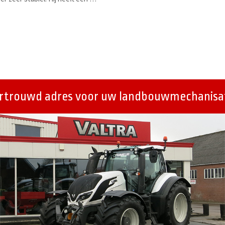
ertrouwd adres voor uw landbouwmechanisat