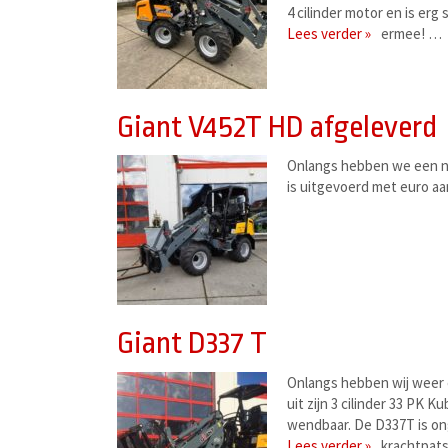
4 cilinder motor en is erg
Lees verder »
ermee! …
Giant V452T HD afgeleverd
Onlangs hebben we een n
is uitgevoerd met euro a
Giant D337 T
Onlangs hebben wij weer 
uit zijn 3 cilinder 33 PK 
wendbaar. De D337T is ong
Lees verder »
krachtpats