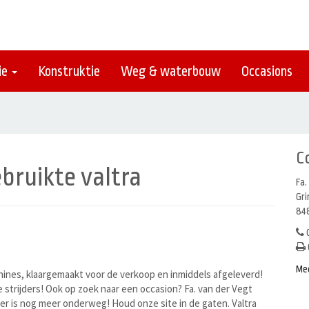
ie
Konstruktie
Weg & waterbouw
Occasions
C
bruikte valtra
Fa.
Gr
848
0
Me
hines, klaargemaakt voor de verkoop en inmiddels afgeleverd!
 strijders! Ook op zoek naar een occasion? Fa. van der Vegt
 er is nog meer onderweg! Houd onze site in de gaten. Valtra