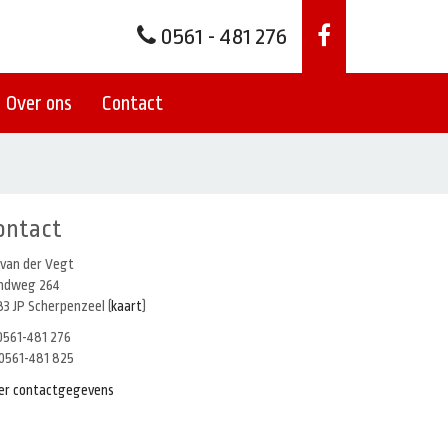
0561 - 481 276
Over ons
Contact
ontact
 van der Vegt
indweg 264
3 JP Scherpenzeel (
kaart
)
561-481 276
0561-481 825
er contactgegevens