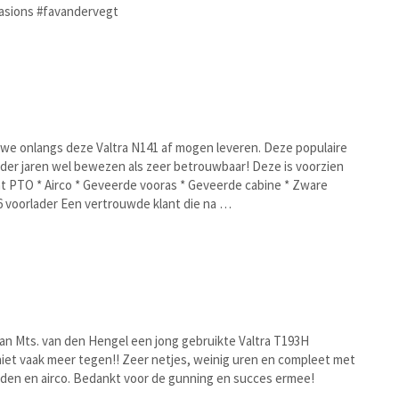
casions #favandervegt
we onlangs deze Valtra N141 af mogen leveren. Deze populaire
op der jaren wel bewezen als zeer betrouwbaar! Deze is voorzien
nt PTO * Airco * Geveerde vooras * Geveerde cabine * Zware
 voorlader Een vertrouwde klant die na …
n Mts. van den Hengel een jong gebruikte Valtra T193H
niet vaak meer tegen!! Zeer netjes, weinig uren en compleet met
nden en airco. Bedankt voor de gunning en succes ermee!