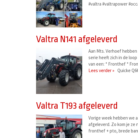
#valtra #valtrapower #oc
Valtra N141 afgeleverd
Aan Mts. Verhoef hebben 
serie heeft zich in de lo
van een: * Fronthef * Fro
Lees verder »
Quicke Q66
Valtra T193 afgeleverd
Vorige week hebben we aa
afgeleverd. Zo kom je ze 
fronthef + pto, brede ba