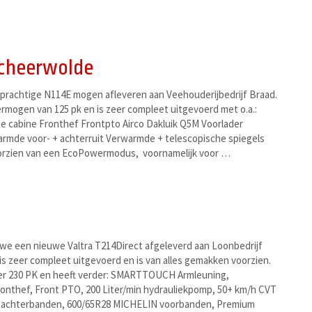
Scheerwolde
rachtige N114E mogen afleveren aan Veehouderijbedrijf Braad.
rmogen van 125 pk en is zeer compleet uitgevoerd met o.a.:
 cabine Fronthef Frontpto Airco Dakluik Q5M Voorlader
warmde voor- + achterruit Verwarmde + telescopische spiegels
oorzien van een EcoPowermodus, voornamelijk voor …
we een nieuwe Valtra T214Direct afgeleverd aan Loonbedrijf
is zeer compleet uitgevoerd en is van alles gemakken voorzien.
ver 230 PK en heeft verder: SMARTTOUCH Armleuning,
nthef, Front PTO, 200 Liter/min hydrauliekpomp, 50+ km/h CVT
 achterbanden, 600/65R28 MICHELIN voorbanden, Premium