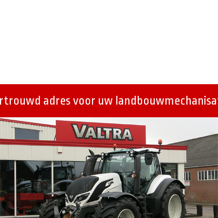
ertrouwd adres voor uw landbouwmechanisat