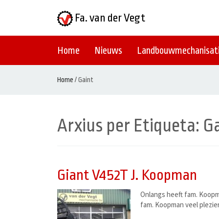
Fa. van der Vegt
Home
Nieuws
Landbouwmechanisat
Home
/
Gaint
Arxius per Etiqueta:
Ga
Giant V452T J. Koopman
Onlangs heeft fam. Koopm
fam. Koopman veel plezier