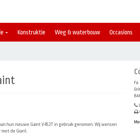
ie
Konstruktie
Weg & waterbouw
Occasions
C
int
Fa.
Gr
848
0
Me
an hun nieuwe Gaint V452T in gebruik genomen. Wij wensen
 met de Giant.