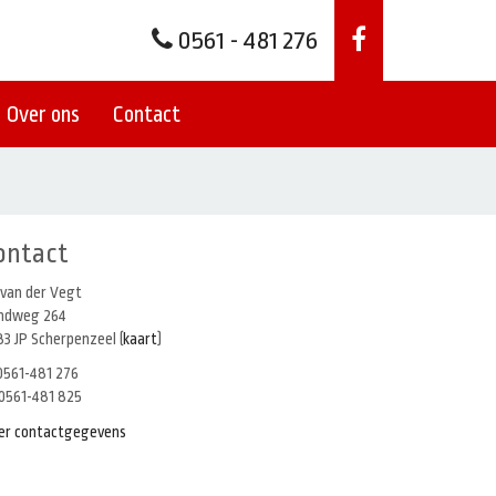
0561 - 481 276
Over ons
Contact
ontact
 van der Vegt
indweg 264
3 JP Scherpenzeel (
kaart
)
561-481 276
0561-481 825
er contactgegevens