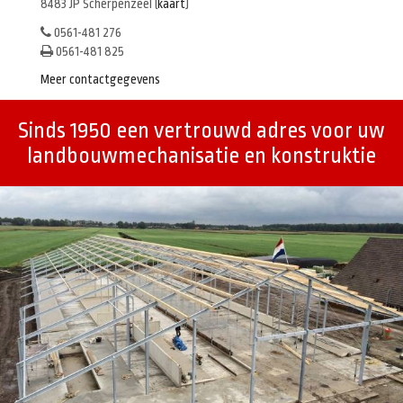
8483 JP Scherpenzeel (
kaart
)
0561-481 276
0561-481 825
Meer contactgegevens
Sinds 1950 een vertrouwd adres voor uw
landbouwmechanisatie en konstruktie