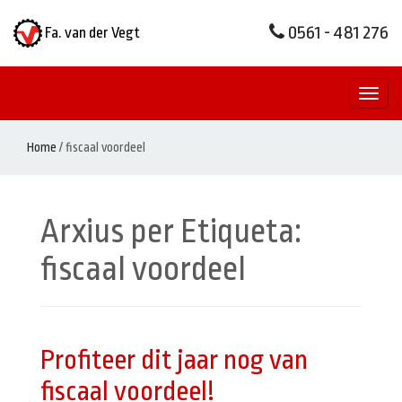
0561 - 481 276
Fa. van der Vegt
Toggl
naviga
Home
/
fiscaal voordeel
Arxius per Etiqueta:
fiscaal voordeel
Profiteer dit jaar nog van
fiscaal voordeel!