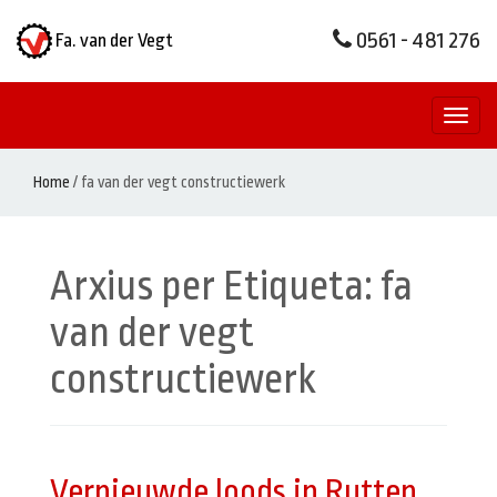
0561 - 481 276
Fa. van der Vegt
Toggl
naviga
Home
/
fa van der vegt constructiewerk
Arxius per Etiqueta:
fa
van der vegt
constructiewerk
Vernieuwde loods in Rutten