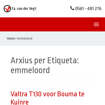
0561 - 481 276
Fa. van der Vegt
Toggl
naviga
Home
/
emmeloord
Arxius per Etiqueta:
emmeloord
Valtra T130 voor Bouma te
Kuinre