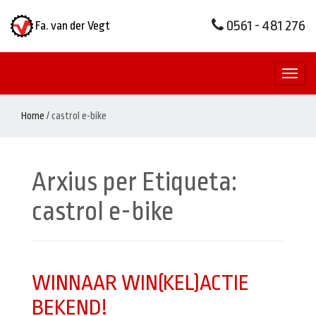
0561 - 481 276
Fa. van der Vegt
Toggl
naviga
Home
/
castrol e-bike
Arxius per Etiqueta:
castrol e-bike
WINNAAR WIN(KEL)ACTIE
BEKEND!