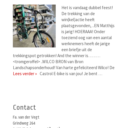
Het is vandaag dubbel feest!
De trekking van de
win(kel)actie heeft
plaatsgevonden, ..EN Matthijs
is jarig! HOERAAA! Onder
toeziend oog van een aantal
werknemers heeft de jarige
een briefje uit de
trekkingspot getrokken! And the winner is………
<tromgeroffel> ..WILCO BRON van Bron
Landschapsonderhoud! Van harte gefeliciteerd Wilco! De
Lees verder »
Castrol E-bike is van jou! Je bent …
Berichtenmenu
Contact
Fa. van der Vegt
Grindweg 264