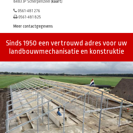
8483 JP Scherpenzeel (
kaart
)
0561-481 276
0561-481 825
Meer contactgegevens
Sinds 1950 een vertrouwd adres voor uw
landbouwmechanisatie en konstruktie