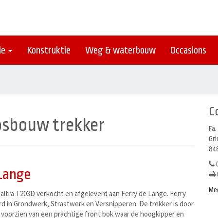
ie
Konstruktie
Weg & waterbouw
Occasions
C
osbouw trekker
Fa.
Gr
848
0
 Lange
Me
ltra T203D verkocht en afgeleverd aan Ferry de Lange. Ferry
rd in Grondwerk, Straatwerk en Versnipperen. De trekker is door
 voorzien van een prachtige front bok waar de hoogkipper en