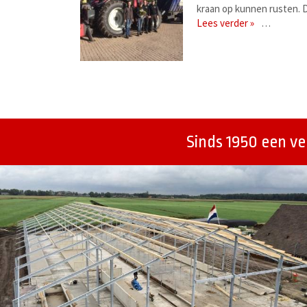
kraan op kunnen rusten. D
Lees verder »
…
Berichtenmenu
Sinds 1950 een v