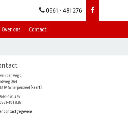
0561 - 481 276
Over ons
Contact
ontact
 van der Vegt
indweg 264
3 JP Scherpenzeel (
kaart
)
561-481 276
0561-481 825
er contactgegevens