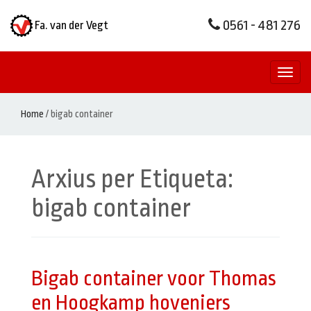
0561 - 481 276
Fa. van der Vegt
Toggl
naviga
Home
/
bigab container
Arxius per Etiqueta:
bigab container
Bigab container voor Thomas
en Hoogkamp hoveniers