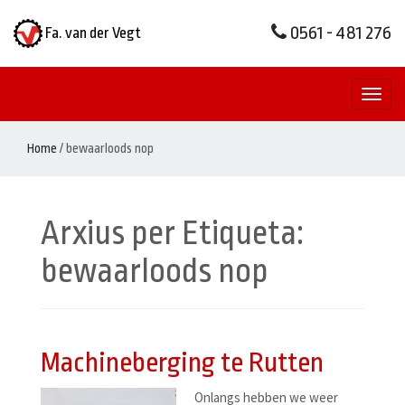
0561 - 481 276
Fa. van der Vegt
Toggl
naviga
Home
/
bewaarloods nop
Arxius per Etiqueta:
bewaarloods nop
Machineberging te Rutten
Onlangs hebben we weer