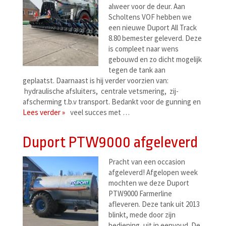
alweer voor de deur. Aan
Scholtens VOF hebben we
een nieuwe Duport All Track
8.80 bemester geleverd. Deze
is compleet naar wens
gebouwd en zo dicht mogelijk
tegen de tank aan
geplaatst. Daarnaast is hij verder voorzien van:
hydraulische afsluiters, centrale vetsmering, zij-
afscherming t.b.v transport. Bedankt voor de gunning en
Lees verder »
veel succes met …
Duport PTW9000 afgeleverd
Pracht van een occasion
afgeleverd! Afgelopen week
mochten we deze Duport
PTW9000 Farmerline
afleveren. Deze tank uit 2013
blinkt, mede door zijn
bediening, uit in eenvoud. De