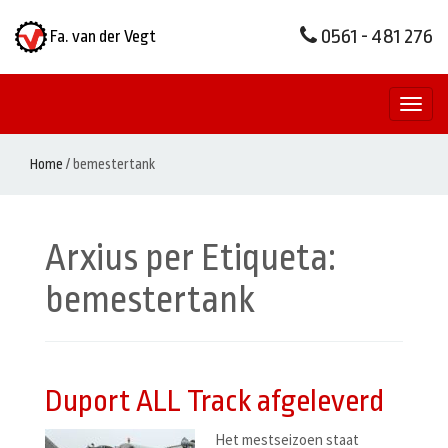
0561 - 481 276
Fa. van der Vegt
Toggl
naviga
Home
/
bemestertank
Arxius per Etiqueta:
bemestertank
Duport ALL Track afgeleverd
Het mestseizoen staat