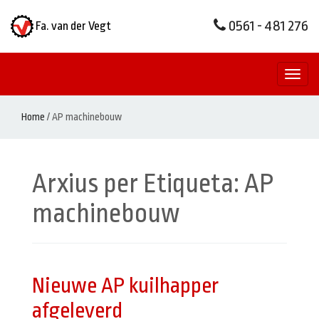
0561 - 481 276
Fa. van der Vegt
Toggl
naviga
Home
/
AP machinebouw
Arxius per Etiqueta:
AP
machinebouw
Nieuwe AP kuilhapper
afgeleverd