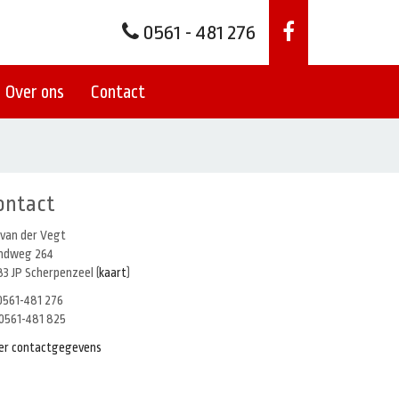
0561 - 481 276
Over ons
Contact
ontact
 van der Vegt
indweg 264
3 JP Scherpenzeel (
kaart
)
561-481 276
0561-481 825
er contactgegevens