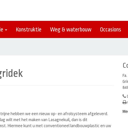
ie
Konstruktie
Weg & waterbouw
Occasions
C
ridek
Fa.
Gr
848
0
Me
etrijne hebben we een nieuw op- en afrolsysteem afgeleverd.
lag wilt met het maken van Lasagnekuil, dan is dit
st. Hiermee kunt u met conventioneel landbouwplastic en uw