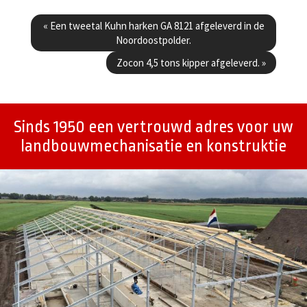
Berichtenmenu
«
Een tweetal Kuhn harken GA 8121 afgeleverd in de
Noordoostpolder.
Zocon 4,5 tons kipper afgeleverd.
»
Sinds 1950 een vertrouwd adres voor uw
landbouwmechanisatie en konstruktie