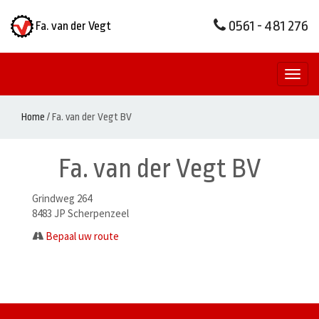
0561 - 481 276
Fa. van der Vegt
Toggl
naviga
Home
/
Fa. van der Vegt BV
Fa. van der Vegt BV
Grindweg 264
8483 JP Scherpenzeel
Bepaal uw route
Berichtenmenu