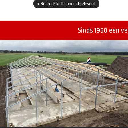
«
Redrock kuilhapper afgeleverd
Sinds 1950 een v