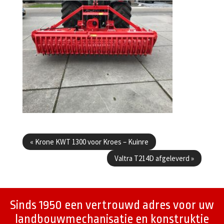
Berichtenmenu
«
Krone KWT 1300 voor Kroes – Kuinre
Valtra T214D afgeleverd
»
Sinds 1950 een vertrouwd adres voor uw
landbouwmechanisatie en konstruktie