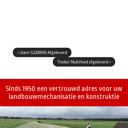
Berichtenmenu
«
Giant G2200HD Afgeleverd
Trioliet Multifeed afgeleverd
»
Sinds 1950 een vertrouwd adres voor uw
landbouwmechanisatie en konstruktie