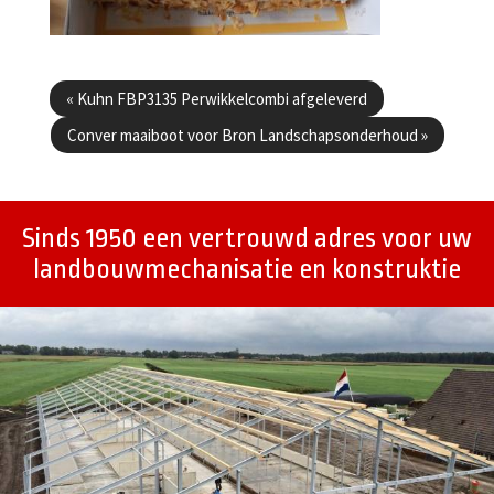
Berichtenmenu
«
Kuhn FBP3135 Perwikkelcombi afgeleverd
Conver maaiboot voor Bron Landschapsonderhoud
»
Sinds 1950 een vertrouwd adres voor uw
landbouwmechanisatie en konstruktie