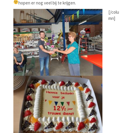
hopen er nog veel bij te krijgen.
[/colu
mn]