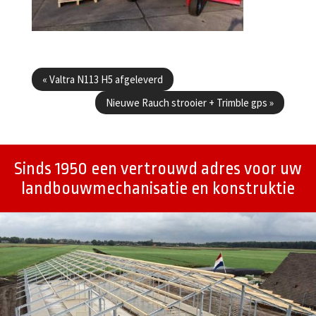
Berichtenmenu
«
Valtra N113 H5 afgeleverd
Nieuwe Rauch strooier + Trimble gps
»
Sinds 1950 een vertrouwd adres voor uw
landbouwmechanisatie en konstruktie