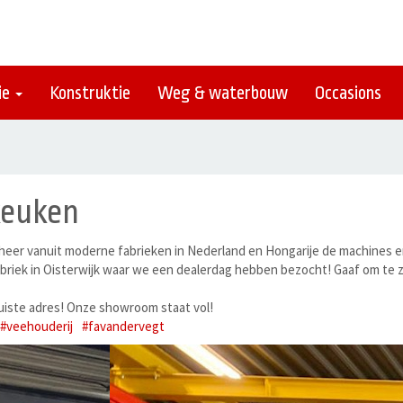
ie
Konstruktie
Weg & waterbouw
Occasions
-keuken
eheer vanuit moderne fabrieken in Nederland en Hongarije de machines 
 fabriek in Oisterwijk waar we een dealerdag hebben bezocht! Gaaf om 
juiste adres! Onze showroom staat vol!
#veehouderij
#favandervegt