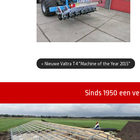
Berichtenmenu
«
Nieuwe Valtra T4 ”Machine of the Year 2015”
Sinds 1950 een v