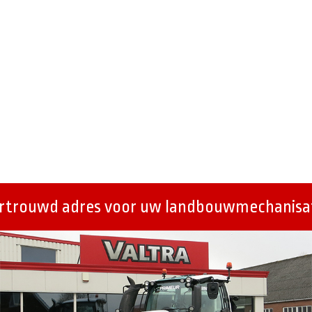
ertrouwd adres voor uw landbouwmechanisat