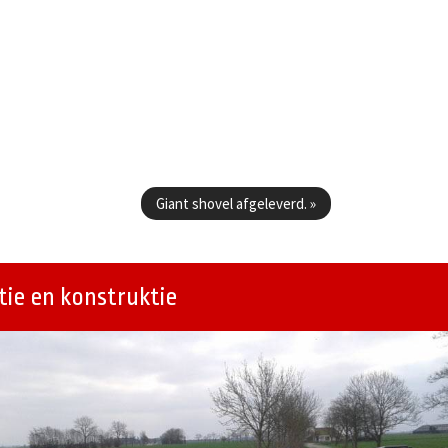
Giant shovel afgeleverd.
»
ie en konstruktie