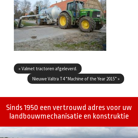
Berichtenmenu
«
Valmet tractoren afgeleverd.
Nieuwe Valtra T4 ”Machine of the Year 2015”
»
Sinds 1950 een vertrouwd adres voor uw
landbouwmechanisatie en konstruktie