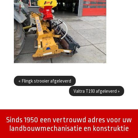
Berichtenmenu
«
Flingk strooier afgeleverd
Valtra T193 afgeleverd
»
Sinds 1950 een vertrouwd adres voor uw
landbouwmechanisatie en konstruktie