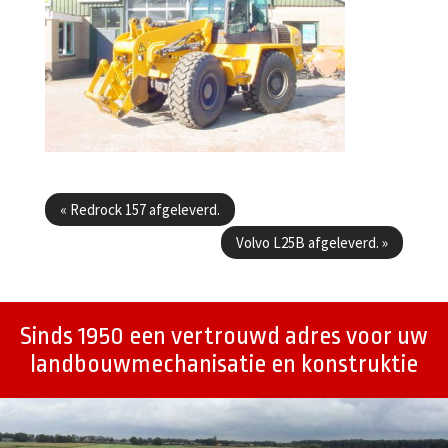
Berichtenmenu
«
Redrock 157 afgeleverd.
Volvo L25B afgeleverd.
»
Sinds 1950 een vertrouwd adres voor uw
landbouwmechanisatie en konstruktie