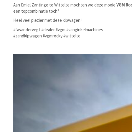
Aan Emiel Zantinge te Wittelte mochten we deze mooie
VGM Roc
een topcombinatie toch?
Heel veel plezier met deze kipwagen!
#favandervegt #dealer #vgm #vanginkelmachines
#zandkipwagen #vgmrocky #wittelte