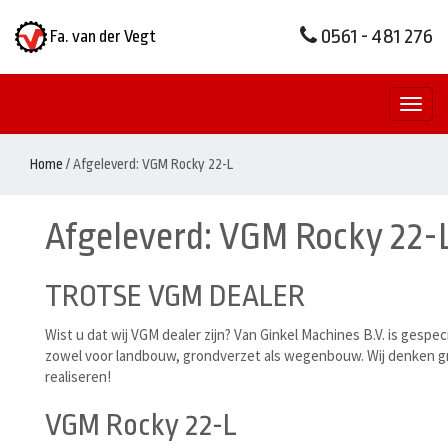
0561 - 481 276
Fa. van der Vegt
Toggl
naviga
Home
/
Afgeleverd: VGM Rocky 22-L
Afgeleverd: VGM Rocky 22-
TROTSE VGM DEALER
Wist u dat wij VGM dealer zijn? Van Ginkel Machines B.V. is gespe
zowel voor landbouw, grondverzet als wegenbouw. Wij denken 
realiseren!
VGM Rocky 22-L