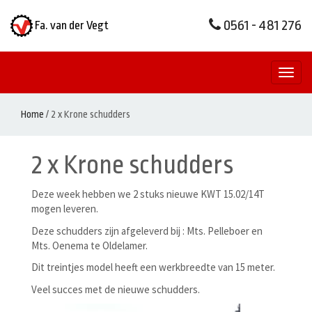
0561 - 481 276
Fa. van der Vegt
Toggl
naviga
Home
/
2 x Krone schudders
2 x Krone schudders
Deze week hebben we 2 stuks nieuwe KWT 15.02/14T
mogen leveren.
Deze schudders zijn afgeleverd bij : Mts. Pelleboer en
Mts. Oenema te Oldelamer.
Dit treintjes model heeft een werkbreedte van 15 meter.
Veel succes met de nieuwe schudders.